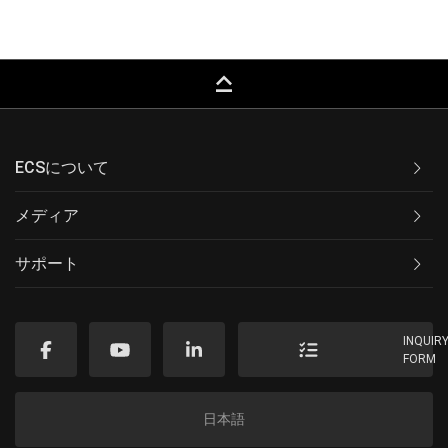
keyboard_capslock
ECSについて
メディア
サポート
INQUIR
FORM
日本語