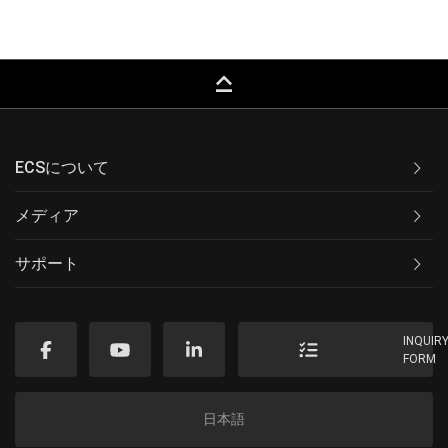
keyboard_capslock
ECSについて
メディア
サポート
INQUIR
FORM
日本語