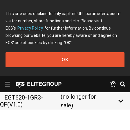
This site uses cookies to only capture URL parameters, count
visitor number, share functions and etc. Please visit
ECS's
Privacy Policy
for further information. By continue
browsing our website, you are hereby aware of and agree on
ECS' use of cookies by clicking
"OK"
OK
(no longer for
EGT620-1GR3-
keyboard_arrow_down
QF(V1.0)
sale)