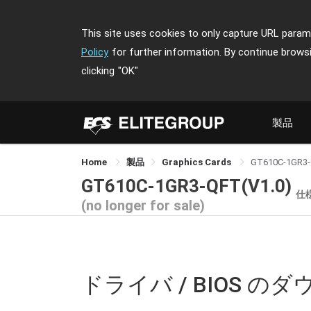
This site uses cookies to only capture URL parame
Policy
for further information. By continue brows
clicking
"OK"
製品
Home
製品
Graphics Cards
GT610C-1GR3
GT610C-1GR3-QFT(V1.0)
仕
(no longer for sale)
ドライバ / BIOS の