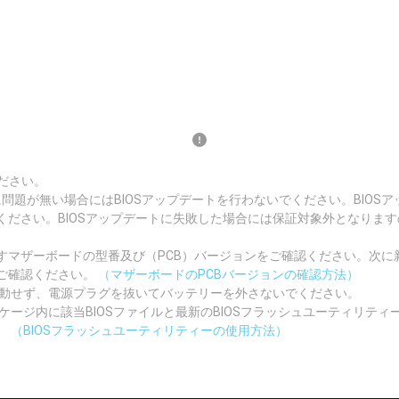
ださい。
況に問題が無い場合にはBIOSアップデートを行わないでください。BIO
ください。BIOSアップデートに失敗した場合には保証対象外となりま
マザーボードの型番及び（PCB）バージョンをご確認ください。次に新
ご確認ください。
（マザーボードのPCBバージョンの確認方法）
起動せず、電源プラグを抜いてバッテリーを外さないでください。
ッケージ内に該当BIOSファイルと最新のBIOSフラッシュユーティリテ
。
（BIOSフラッシュユーティリティーの使用方法）