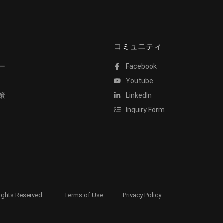
コミュニティ
ー
Facebook
Youtube
策
LinkedIn
Inquiry Form
ights Reserved.
Terms of Use
Privacy Policy