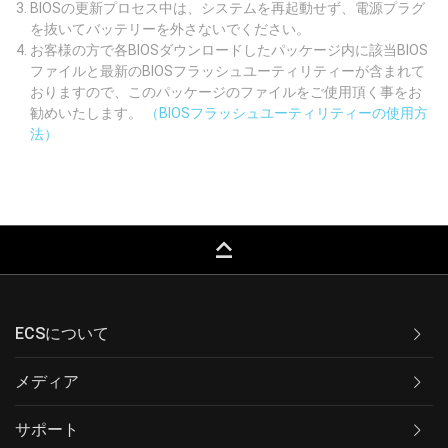
BIOSの更新プロセス中は、システムを再起動せず、電源プラグ
を抜いてバッテリーを外さないでください。
お客様の方で各BIOSダウンロードしたパッケージ内に該当BIOS
ファイルと最新のBIOSフラッシュユーティリティーが含まれて
おりますので、このパッケージのファイルをご使用頂く事をお
勧めいたします。
（BIOSフラッシュユーティリティーの使用方
法）
keyboard_capslock
ECSについて
メディア
サポート