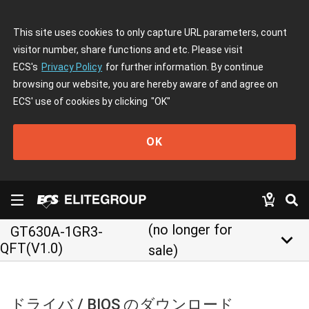
This site uses cookies to only capture URL parameters, count
visitor number, share functions and etc. Please visit
ECS's
Privacy Policy
for further information. By continue
browsing our website, you are hereby aware of and agree on
ECS' use of cookies by clicking
"OK"
OK
(no longer for
GT630A-1GR3-
keyboard_arrow_down
QFT(V1.0)
sale)
ドライバ / BIOS のダウンロード