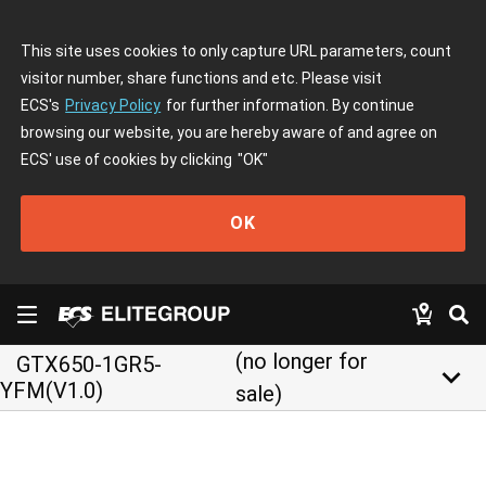
This site uses cookies to only capture URL parameters, count
visitor number, share functions and etc. Please visit
ECS's
Privacy Policy
for further information. By continue
browsing our website, you are hereby aware of and agree on
ECS' use of cookies by clicking
"OK"
OK
(no longer for
GTX650-1GR5-
keyboard_arrow_down
YFM(V1.0)
sale)