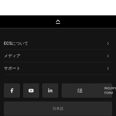
keyboard_capslock
ECSについて
メディア
サポート
INQUIR
FORM
日本語