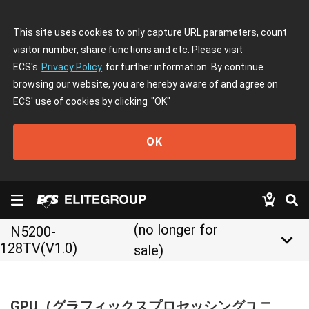
This site uses cookies to only capture URL parameters, count
visitor number, share functions and etc. Please visit
ECS's
Privacy Policy
for further information. By continue
browsing our website, you are hereby aware of and agree on
ECS' use of cookies by clicking
"OK"
OK
(no longer for
N5200-
keyboard_arrow_down
128TV(V1.0)
sale)
GPU（グラフィックスプロセッシングユニ