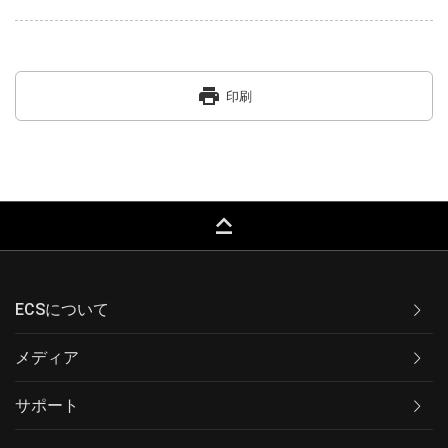
print
印刷
keyboard_capslock
ECSについて
メディア
サポート