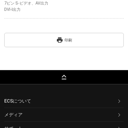
7ピン S-ビデオ、AV出力
DVI-I出力
print
印刷
keyboard_capslock
ECSについて
メディア