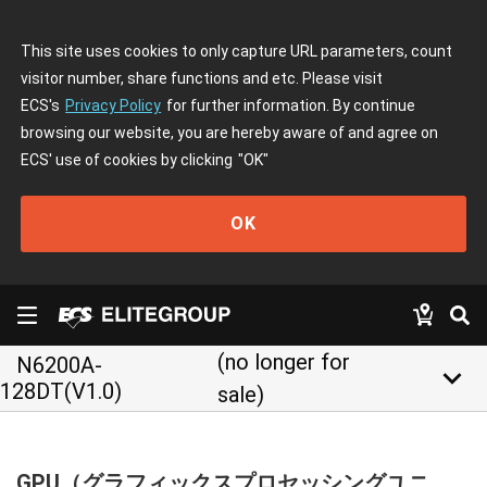
This site uses cookies to only capture URL parameters, count
visitor number, share functions and etc. Please visit
ECS's
Privacy Policy
for further information. By continue
browsing our website, you are hereby aware of and agree on
ECS' use of cookies by clicking
"OK"
OK
(no longer for
N6200A-
keyboard_arrow_down
128DT(V1.0)
sale)
GPU（グラフィックスプロセッシングユニ