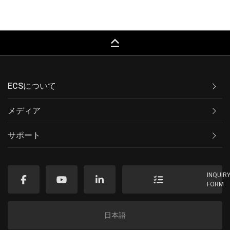
keyboard_capslock
ECSについて
メディア
サポート
INQUIR
FORM
日本語