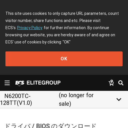
This site uses cookies to only capture URL parameters, count
visitor number, share functions and etc. Please visit
ECS's
Privacy Policy
for further information. By continue
browsing our website, you are hereby aware of and agree on
ECS' use of cookies by clicking
"OK"
OK
(no longer for
N6200TC-
keyboard_arrow_down
128TT(V1.0)
sale)
ドライバ / BIOS のダウンロード