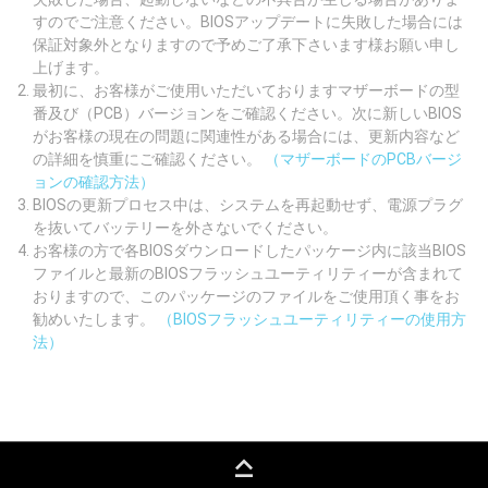
すのでご注意ください。BIOSアップデートに失敗した場合には
保証対象外となりますので予めご了承下さいます様お願い申し
上げます。
最初に、お客様がご使用いただいておりますマザーボードの型
番及び（PCB）バージョンをご確認ください。次に新しいBIOS
がお客様の現在の問題に関連性がある場合には、更新内容など
の詳細を慎重にご確認ください。
（マザーボードのPCBバージ
ョンの確認方法）
BIOSの更新プロセス中は、システムを再起動せず、電源プラグ
を抜いてバッテリーを外さないでください。
お客様の方で各BIOSダウンロードしたパッケージ内に該当BIOS
ファイルと最新のBIOSフラッシュユーティリティーが含まれて
おりますので、このパッケージのファイルをご使用頂く事をお
勧めいたします。
（BIOSフラッシュユーティリティーの使用方
法）
keyboard_capslock