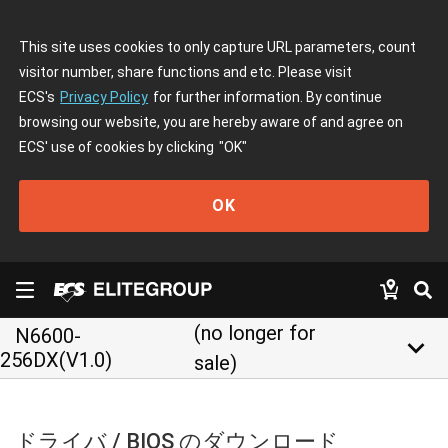
This site uses cookies to only capture URL parameters, count
visitor number, share functions and etc. Please visit
ECS's
Privacy Policy
for further information. By continue
browsing our website, you are hereby aware of and agree on
ECS' use of cookies by clicking
"OK"
OK
(no longer for
N6600-
keyboard_arrow_down
256DX(V1.0)
sale)
ドライバ / BIOS のダウンロード