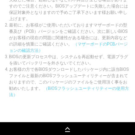
すのでご注意ください。BIOSアップデートに失敗した場合には
保証対象外となりますので予めご了承下さいます様お願い申し
上げます。
最初に、お客様がご使用いただいておりますマザーボードの型
番及び（PCB）バージョンをご確認ください。次に新しいBIOS
がお客様の現在の問題に関連性がある場合には、更新内容など
の詳細を慎重にご確認ください。
（マザーボードのPCBバージ
ョンの確認方法）
BIOSの更新プロセス中は、システムを再起動せず、電源プラグ
を抜いてバッテリーを外さないでください。
お客様の方で各BIOSダウンロードしたパッケージ内に該当BIOS
ファイルと最新のBIOSフラッシュユーティリティーが含まれて
おりますので、このパッケージのファイルをご使用頂く事をお
勧めいたします。
（BIOSフラッシュユーティリティーの使用方
法）
keyboard_capslock