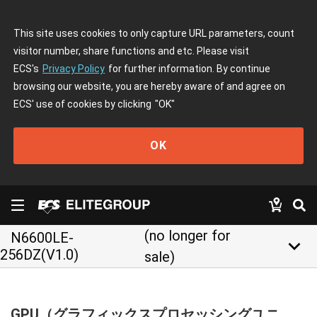
This site uses cookies to only capture URL parameters, count
visitor number, share functions and etc. Please visit
ECS's
Privacy Policy
for further information. By continue
browsing our website, you are hereby aware of and agree on
ECS' use of cookies by clicking
"OK"
OK
(no longer for
N6600LE-
keyboard_arrow_down
256DZ(V1.0)
sale)
GPU（グラフィックスプロセッシングユニ