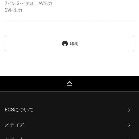
7ピン S-ビデオ、AV出力
DVI-I出力
print
印刷
keyboard_capslock
ECSについて
メディア