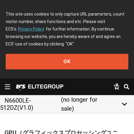
This site uses cookies to only capture URL parameters, count
visitor number, share functions and etc. Please visit
ECS's
Privacy Policy
for further information. By continue
browsing our website, you are hereby aware of and agree on
ECS' use of cookies by clicking
"OK"
OK
(no longer for
N6600LE-
keyboard_arrow_down
512DZ(V1.0)
sale)
GPU（グラフィックスプロセッシングユニ