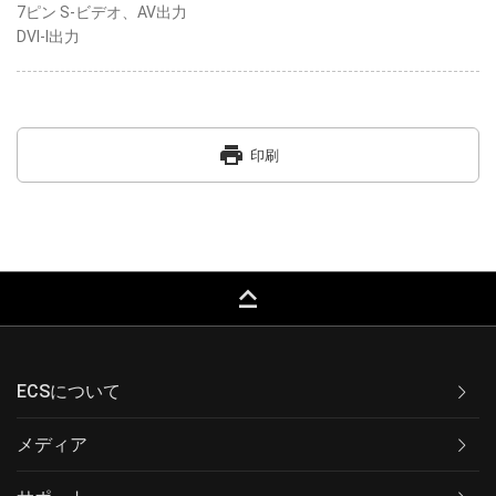
7ピン S-ビデオ、AV出力
DVI-I出力
print
印刷
keyboard_capslock
ECSについて
メディア