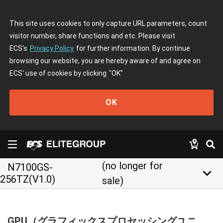
This site uses cookies to only capture URL parameters, count
visitor number, share functions and etc. Please visit
ECS's
Privacy Policy
for further information. By continue
browsing our website, you are hereby aware of and agree on
ECS' use of cookies by clicking
"OK"
OK
(no longer for
N7100GS-
keyboard_arrow_down
256TZ(V1.0)
sale)
GPU（グラフィックスプロセッシングユニ