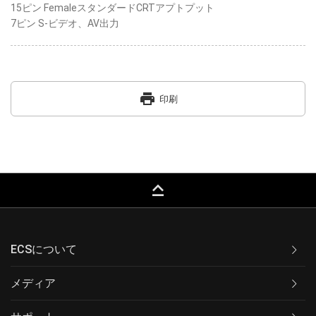
15ピン FemaleスタンダードCRTアプトプット
7ピン S-ビデオ、AV出力
print
印刷
keyboard_capslock
ECSについて
メディア