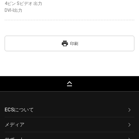
4ピン Sビデオ 出力
DVI-I出力
print
印刷
keyboard_capslock
ECSについて
メディア