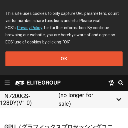
This site uses cookies to only capture URL parameters, count
visitor number, share functions and etc. Please visit
ECS's
Privacy Policy
for further information. By continue
browsing our website, you are hereby aware of and agree on
ECS' use of cookies by clicking
"OK"
OK
(no longer for
N7200GS-
keyboard_arrow_down
128DY(V1.0)
sale)
GPU（グラフィックスプロセッシングユニ