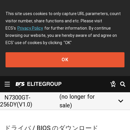
This site uses cookies to only capture URL parameters, count
visitor number, share functions and etc. Please visit
ECS's
Privacy Policy
for further information. By continue
browsing our website, you are hereby aware of and agree on
ECS' use of cookies by clicking
"OK"
OK
(no longer for
N7300GT-
keyboard_arrow_down
256DY(V1.0)
sale)
ドライバ / BIOS のダウンロード