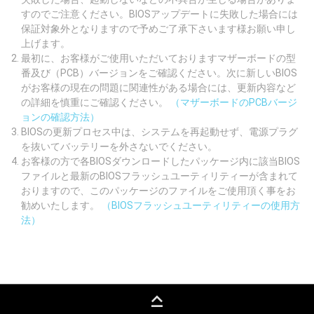
すのでご注意ください。BIOSアップデートに失敗した場合には
保証対象外となりますので予めご了承下さいます様お願い申し
上げます。
最初に、お客様がご使用いただいておりますマザーボードの型
番及び（PCB）バージョンをご確認ください。次に新しいBIOS
がお客様の現在の問題に関連性がある場合には、更新内容など
の詳細を慎重にご確認ください。
（マザーボードのPCBバージ
ョンの確認方法）
BIOSの更新プロセス中は、システムを再起動せず、電源プラグ
を抜いてバッテリーを外さないでください。
お客様の方で各BIOSダウンロードしたパッケージ内に該当BIOS
ファイルと最新のBIOSフラッシュユーティリティーが含まれて
おりますので、このパッケージのファイルをご使用頂く事をお
勧めいたします。
（BIOSフラッシュユーティリティーの使用方
法）
keyboard_capslock