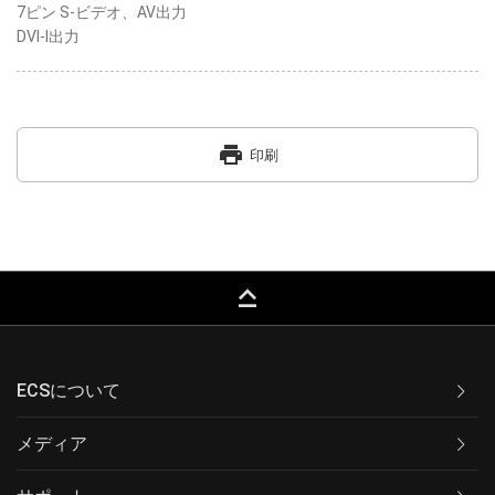
7ピン S-ビデオ、AV出力
DVI-I出力
print
印刷
keyboard_capslock
ECSについて
メディア