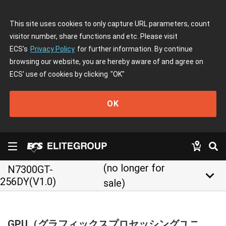
This site uses cookies to only capture URL parameters, count
visitor number, share functions and etc. Please visit
ECS's
Privacy Policy
for further information. By continue
browsing our website, you are hereby aware of and agree on
ECS' use of cookies by clicking
"OK"
OK
(no longer for
N7300GT-
keyboard_arrow_down
256DY(V1.0)
sale)
GPU（グラフィックスプロセッシングユニ