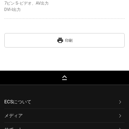
7ピン S-ビデオ、AV出力
DVI-I出力
print
印刷
keyboard_capslock
ECSについて
メディア