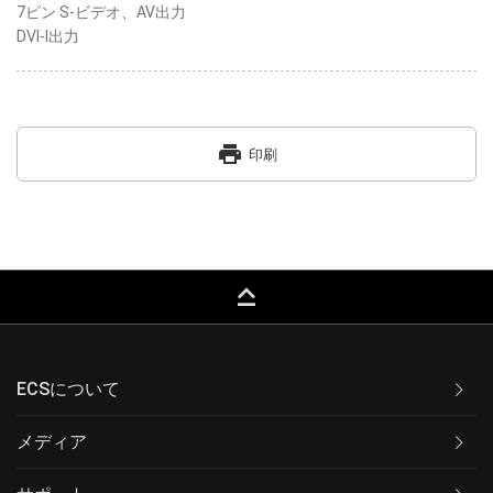
7ピン S-ビデオ、AV出力
DVI-I出力
print
印刷
keyboard_capslock
ECSについて
メディア