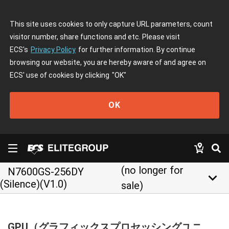
This site uses cookies to only capture URL parameters, count
visitor number, share functions and etc. Please visit
ECS's
Privacy Policy
for further information. By continue
browsing our website, you are hereby aware of and agree on
ECS' use of cookies by clicking
"OK"
OK
(no longer for
N7600GS-256DY
keyboard_arrow_down
(Silence)(V1.0)
sale)
GPU（グラフィックスプロセッシングユニ