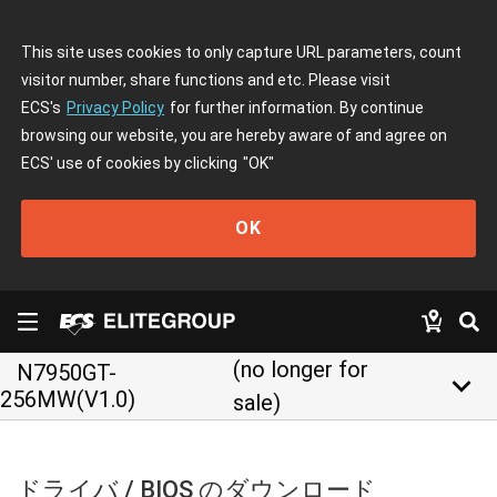
This site uses cookies to only capture URL parameters, count
visitor number, share functions and etc. Please visit
ECS's
Privacy Policy
for further information. By continue
browsing our website, you are hereby aware of and agree on
ECS' use of cookies by clicking
"OK"
OK
(no longer for
N7950GT-
keyboard_arrow_down
256MW(V1.0)
sale)
ドライバ / BIOS のダウンロード