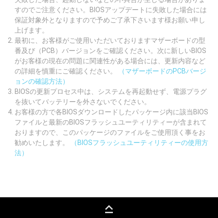
すのでご注意ください。BIOSアップデートに失敗した場合には
保証対象外となりますので予めご了承下さいます様お願い申し
上げます。
最初に、お客様がご使用いただいておりますマザーボードの型
番及び（PCB）バージョンをご確認ください。次に新しいBIOS
がお客様の現在の問題に関連性がある場合には、更新内容など
の詳細を慎重にご確認ください。
（マザーボードのPCBバージ
ョンの確認方法）
BIOSの更新プロセス中は、システムを再起動せず、電源プラグ
を抜いてバッテリーを外さないでください。
お客様の方で各BIOSダウンロードしたパッケージ内に該当BIOS
ファイルと最新のBIOSフラッシュユーティリティーが含まれて
おりますので、このパッケージのファイルをご使用頂く事をお
勧めいたします。
（BIOSフラッシュユーティリティーの使用方
法）
keyboard_capslock