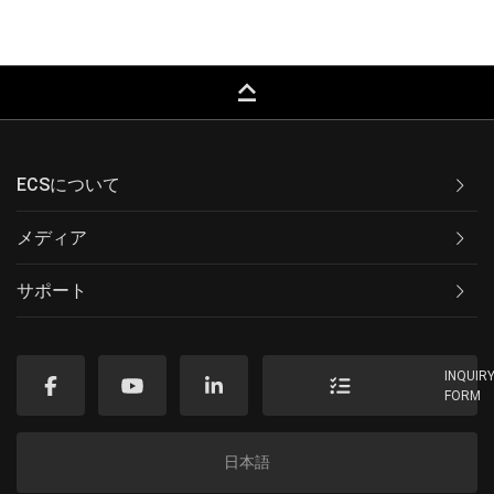
keyboard_capslock
ECSについて
メディア
サポート
INQUIR
FORM
日本語