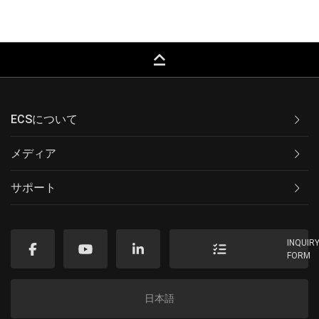
keyboard_capslock
ECSについて
メディア
サポート
INQUIR
FORM
日本語