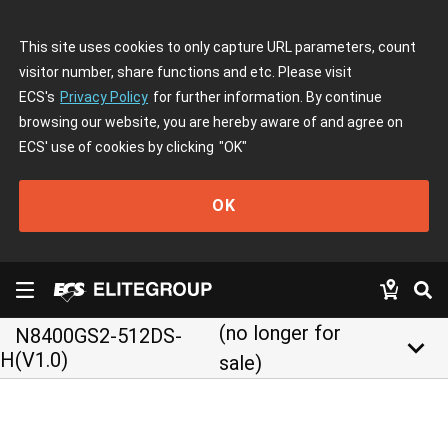
This site uses cookies to only capture URL parameters, count
visitor number, share functions and etc. Please visit
ECS's
Privacy Policy
for further information. By continue
browsing our website, you are hereby aware of and agree on
ECS' use of cookies by clicking
"OK"
OK
(no longer for
N8400GS2-512DS-
keyboard_arrow_down
H(V1.0)
sale)