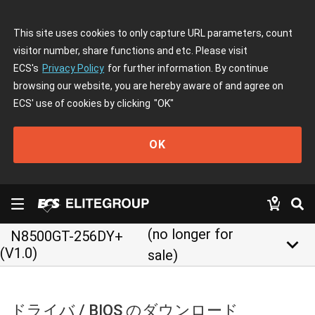
This site uses cookies to only capture URL parameters, count
visitor number, share functions and etc. Please visit
ECS's
Privacy Policy
for further information. By continue
browsing our website, you are hereby aware of and agree on
ECS' use of cookies by clicking
"OK"
OK
(no longer for
N8500GT-256DY+
keyboard_arrow_down
(V1.0)
sale)
ドライバ / BIOS のダウンロード