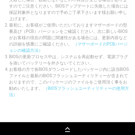
すのでご注意ください。BIOSアップデートに失敗した場合には
保証対象外となりますので予めご了承下さいます様お願い申し
上げます。
最初に、お客様がご使用いただいておりますマザーボードの型
番及び（PCB）バージョンをご確認ください。次に新しいBIOS
がお客様の現在の問題に関連性がある場合には、更新内容など
の詳細を慎重にご確認ください。
（マザーボードのPCBバージ
ョンの確認方法）
BIOSの更新プロセス中は、システムを再起動せず、電源プラグ
を抜いてバッテリーを外さないでください。
お客様の方で各BIOSダウンロードしたパッケージ内に該当BIOS
ファイルと最新のBIOSフラッシュユーティリティーが含まれて
おりますので、このパッケージのファイルをご使用頂く事をお
勧めいたします。
（BIOSフラッシュユーティリティーの使用方
法）
keyboard_capslock