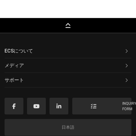
keyboard_capslock
ECSについて
メディア
サポート
INQUIR
FORM
日本語