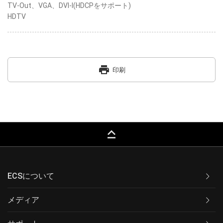
TV-Out、VGA、DVI-I(HDCPをサポート)
HDTV
print
印刷
keyboard_capslock
ECSについて
メディア