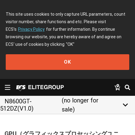
This site uses cookies to only capture URL parameters, count
visitor number, share functions and etc. Please visit
ECS's
Privacy Policy
for further information. By continue
browsing our website, you are hereby aware of and agree on
ECS' use of cookies by clicking
"OK"
OK
(no longer for
N8600GT-
keyboard_arrow_down
512DZ(V1.0)
sale)
GPU（グラフィックスプロセッシングユニ