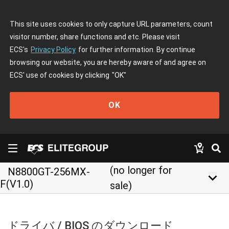
This site uses cookies to only capture URL parameters, count
visitor number, share functions and etc. Please visit
ECS's
Privacy Policy
for further information. By continue
browsing our website, you are hereby aware of and agree on
ECS' use of cookies by clicking
"OK"
OK
(no longer for
N8800GT-256MX-
keyboard_arrow_down
F(V1.0)
sale)
ドライバ / BIOS のダウンロード