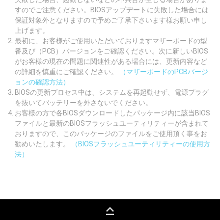
すのでご注意ください。BIOSアップデートに失敗した場合には
保証対象外となりますので予めご了承下さいます様お願い申し
上げます。
最初に、お客様がご使用いただいておりますマザーボードの型
番及び（PCB）バージョンをご確認ください。次に新しいBIOS
がお客様の現在の問題に関連性がある場合には、更新内容など
の詳細を慎重にご確認ください。
（マザーボードのPCBバージ
ョンの確認方法）
BIOSの更新プロセス中は、システムを再起動せず、電源プラグ
を抜いてバッテリーを外さないでください。
お客様の方で各BIOSダウンロードしたパッケージ内に該当BIOS
ファイルと最新のBIOSフラッシュユーティリティーが含まれて
おりますので、このパッケージのファイルをご使用頂く事をお
勧めいたします。
（BIOSフラッシュユーティリティーの使用方
法）
keyboard_capslock