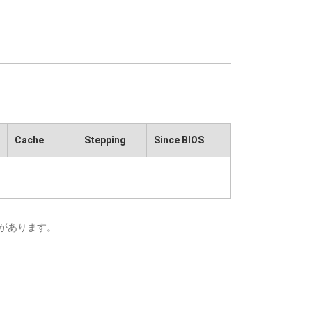
Cache
Stepping
Since BIOS
があります。