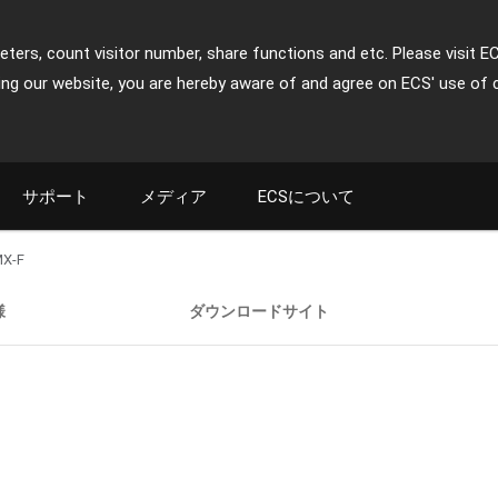
ters, count visitor number, share functions and etc. Please visit E
ing our website, you are hereby aware of and agree on ECS' use of 
サポート
メディア
ECSについて
MX-F
様
ダウンロードサイト