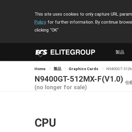
This site uses cookies to only capture URL parame
Policy
for further information. By continue brows
clicking
"OK"
製品
Home
製品
Graphics Cards
N9400GT-512
N9400GT-512MX-F(V1.0)
仕
(no longer for sale)
CPU