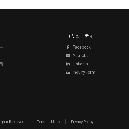
コミュニティ
ー
Facebook
Youtube
策
LinkedIn
Inquiry Form
ights Reserved.
Terms of Use
Privacy Policy