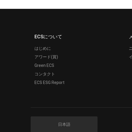
ECSについて
はじめに
アワード(賞)
Green ECS
コンタクト
ECS ESG Report
日本語