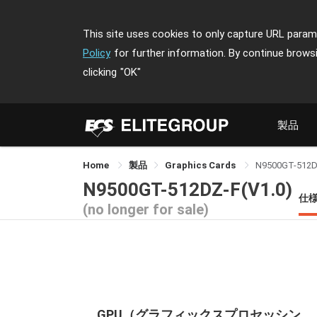
This site uses cookies to only capture URL parame
Policy
for further information. By continue brows
clicking
"OK"
製品
Home
製品
Graphics Cards
N9500GT-512D
N9500GT-512DZ-F(V1.0)
仕
(no longer for sale)
GPU（グラフィックスプロセッシン