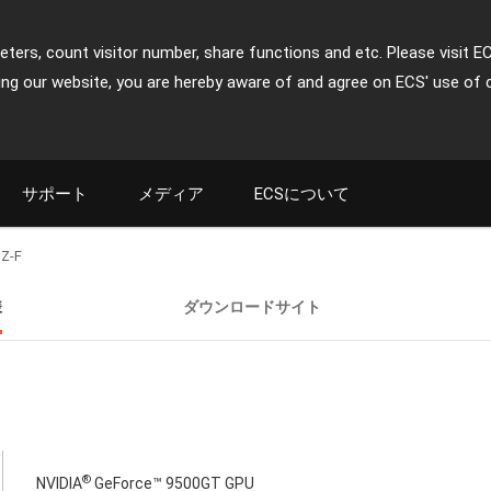
ters, count visitor number, share functions and etc. Please visit E
ing our website, you are hereby aware of and agree on ECS' use of 
サポート
メディア
ECSについて
Z-F
様
ダウンロードサイト
®
NVIDIA
GeForce™ 9500GT GPU