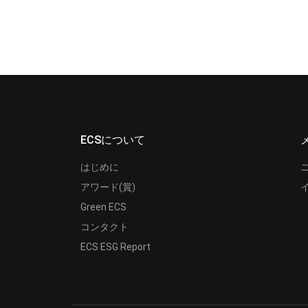
ECSについて
はじめに
アワード(賞)
Green ECS
コンタクト
ECS ESG Report