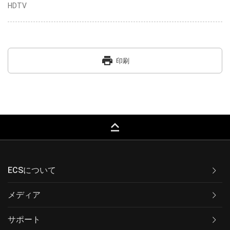
HDTV
print
印刷
keyboard_capslock
ECSについて
メディア
サポート