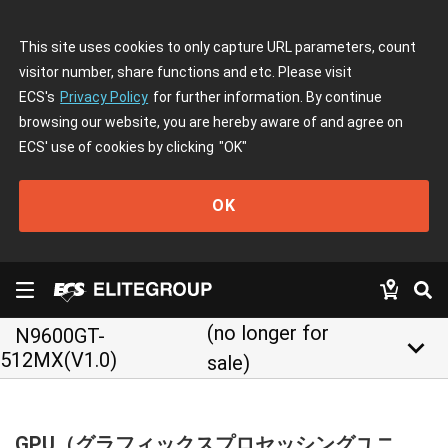
This site uses cookies to only capture URL parameters, count
visitor number, share functions and etc. Please visit
ECS's
Privacy Policy
for further information. By continue
browsing our website, you are hereby aware of and agree on
ECS' use of cookies by clicking
"OK"
OK
(no longer for
N9600GT-
keyboard_arrow_down
512MX(V1.0)
sale)
GPU（グラフィックスプロセッシングユニ