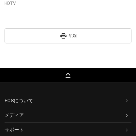
HDTV
print
印刷
keyboard_capslock
ECSについて
メディア
サポート