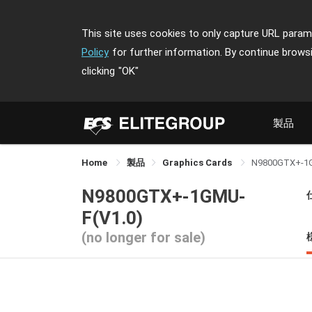
This site uses cookies to only capture URL parame
Policy
for further information. By continue brows
clicking
"OK"
製品
Home
製品
Graphics Cards
N9800GTX+-1
N9800GTX+-1GMU-
F(V1.0)
(no longer for sale)