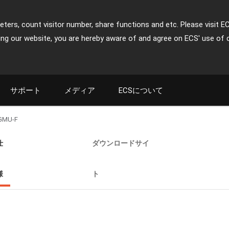
ters, count visitor number, share functions and etc. Please visit E
ing our website, you are hereby aware of and agree on ECS' use of 
サポート
メディア
ECSについて
GMU-F
仕
ダウンロードサイ
様
ト