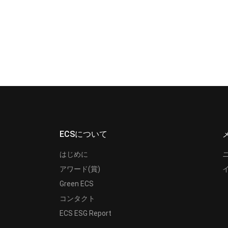
ECSについて
はじめに
アワード(賞)
Green ECS
コンタクト
ECS ESG Report