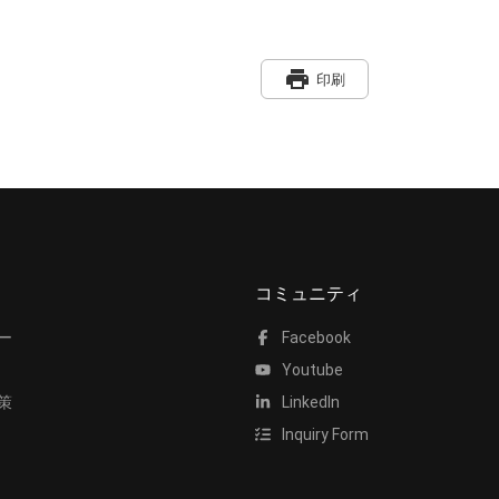
print
印刷
コミュニティ
ー
Facebook
Youtube
策
LinkedIn
Inquiry Form