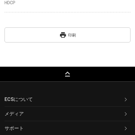
HDCP
print
印刷
keyboard_capslock
ECSについて
メディア
サポート