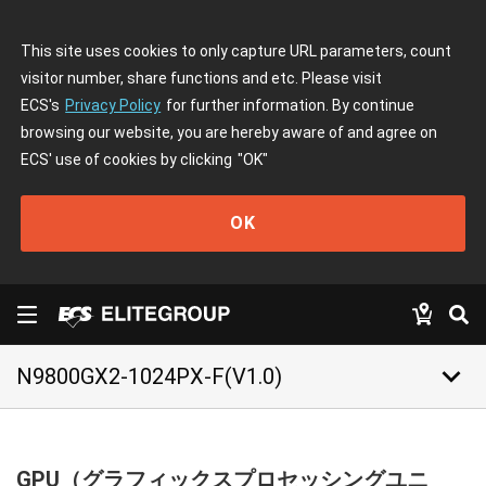
This site uses cookies to only capture URL parameters, count
visitor number, share functions and etc. Please visit
ECS's
Privacy Policy
for further information. By continue
browsing our website, you are hereby aware of and agree on
ECS' use of cookies by clicking
"OK"
OK
keyboard_arrow_down
N9800GX2-1024PX-F(V1.0)
GPU（グラフィックスプロセッシングユニ