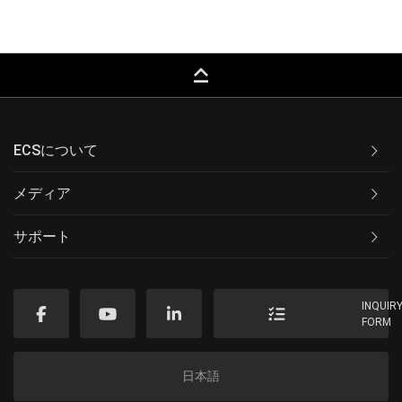
keyboard_capslock
ECSについて
メディア
サポート
INQUIR
FORM
日本語