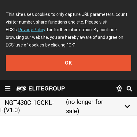
This site uses cookies to only capture URL parameters, count
visitor number, share functions and etc. Please visit
ECS's
Privacy Policy
for further information. By continue
browsing our website, you are hereby aware of and agree on
ECS' use of cookies by clicking
"OK"
OK
(no longer for
NGT430C-1GQKL-
keyboard_arrow_down
F(V1.0)
sale)