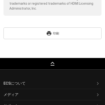
trademarks or registered trademarks of HDMI Licensing
Administrator, Inc.
print
印刷
keyboard_capslock
ECSについて
メディア