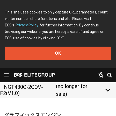
This site uses cookies to only capture URL parameters, count
visitor number, share functions and etc. Please visit
ECS's
Privacy Policy
for further information. By continue
browsing our website, you are hereby aware of and agree on
ECS' use of cookies by clicking
"OK"
OK
(no longer for
NGT430C-2GQV-
keyboard_arrow_down
F2(V1.0)
sale)
グラフィックスエンジン