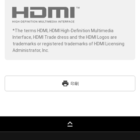
*The terms HDMI, HDMI High-Definition Multimedia
Interface, HDMI Trade dress and the HDMI Logos are
trademarks or registered trademarks of HDMI Licensing
Administrator, Inc.
print
印刷
keyboard_capslock