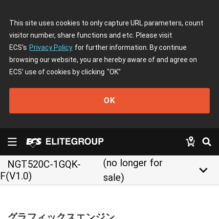
This site uses cookies to only capture URL parameters, count
visitor number, share functions and etc. Please visit
ECS's
Privacy Policy
for further information. By continue
browsing our website, you are hereby aware of and agree on
ECS' use of cookies by clicking
"OK"
OK
(no longer for
NGT520C-1GQK-
keyboard_arrow_down
F(V1.0)
sale)
グラフィックスエンジン