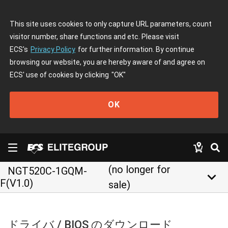
This site uses cookies to only capture URL parameters, count
visitor number, share functions and etc. Please visit
ECS's
Privacy Policy
for further information. By continue
browsing our website, you are hereby aware of and agree on
ECS' use of cookies by clicking
"OK"
OK
(no longer for
NGT520C-1GQM-
keyboard_arrow_down
F(V1.0)
sale)
ドライバ / BIOS のダウンロード