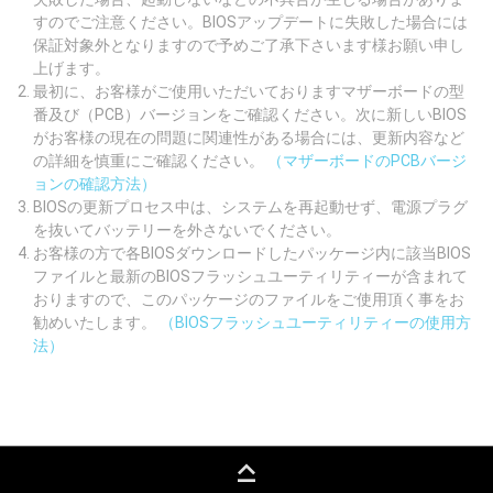
すのでご注意ください。BIOSアップデートに失敗した場合には
保証対象外となりますので予めご了承下さいます様お願い申し
上げます。
最初に、お客様がご使用いただいておりますマザーボードの型
番及び（PCB）バージョンをご確認ください。次に新しいBIOS
がお客様の現在の問題に関連性がある場合には、更新内容など
の詳細を慎重にご確認ください。
（マザーボードのPCBバージ
ョンの確認方法）
BIOSの更新プロセス中は、システムを再起動せず、電源プラグ
を抜いてバッテリーを外さないでください。
お客様の方で各BIOSダウンロードしたパッケージ内に該当BIOS
ファイルと最新のBIOSフラッシュユーティリティーが含まれて
おりますので、このパッケージのファイルをご使用頂く事をお
勧めいたします。
（BIOSフラッシュユーティリティーの使用方
法）
keyboard_capslock