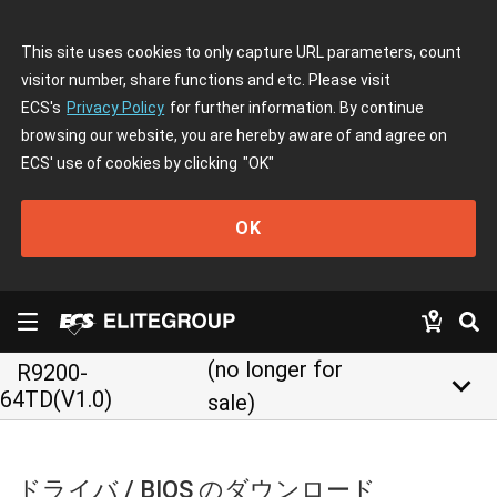
This site uses cookies to only capture URL parameters, count
visitor number, share functions and etc. Please visit
ECS's
Privacy Policy
for further information. By continue
browsing our website, you are hereby aware of and agree on
ECS' use of cookies by clicking
"OK"
OK
(no longer for
R9200-
keyboard_arrow_down
64TD(V1.0)
sale)
ドライバ / BIOS のダウンロード