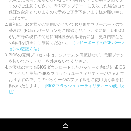
すのでご注意ください。BIOSアップデートに失敗した場合には
保証対象外となりますので予めご了承下さいます様お願い申し
上げます。
最初に、お客様がご使用いただいておりますマザーボードの型
番及び（PCB）バージョンをご確認ください。次に新しいBIOS
がお客様の現在の問題に関連性がある場合には、更新内容など
の詳細を慎重にご確認ください。
（マザーボードのPCBバージ
ョンの確認方法）
BIOSの更新プロセス中は、システムを再起動せず、電源プラグ
を抜いてバッテリーを外さないでください。
お客様の方で各BIOSダウンロードしたパッケージ内に該当BIOS
ファイルと最新のBIOSフラッシュユーティリティーが含まれて
おりますので、このパッケージのファイルをご使用頂く事をお
勧めいたします。
（BIOSフラッシュユーティリティーの使用方
法）
keyboard_capslock