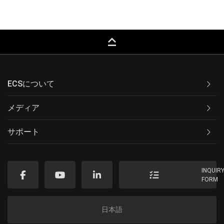
keyboard_capslock
ECSについて
メディア
サポート
INQUIR
FORM
日本語