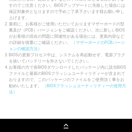
すのでご注意ください。BIOSアップデートに失敗した場合には
保証対象外となりますので予めご了承下さいます様お願い申し
上げます。
最初に、お客様がご使用いただいておりますマザーボードの型
番及び（PCB）バージョンをご確認ください。次に新しいBIOS
がお客様の現在の問題に関連性がある場合には、更新内容など
の詳細を慎重にご確認ください。
（マザーボードのPCBバージ
ョンの確認方法）
BIOSの更新プロセス中は、システムを再起動せず、電源プラグ
を抜いてバッテリーを外さないでください。
お客様の方で各BIOSダウンロードしたパッケージ内に該当BIOS
ファイルと最新のBIOSフラッシュユーティリティーが含まれて
おりますので、このパッケージのファイルをご使用頂く事をお
勧めいたします。
（BIOSフラッシュユーティリティーの使用方
法）
keyboard_capslock