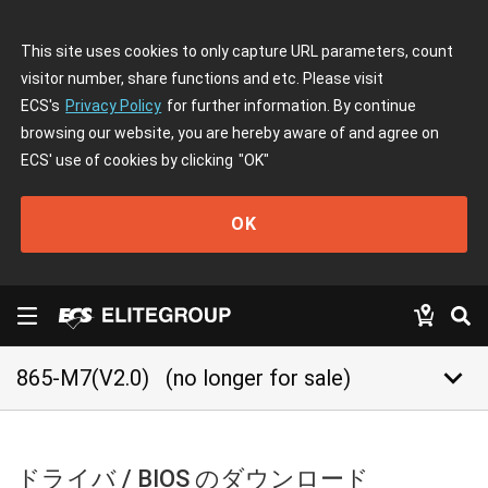
This site uses cookies to only capture URL parameters, count
visitor number, share functions and etc. Please visit
ECS's
Privacy Policy
for further information. By continue
browsing our website, you are hereby aware of and agree on
ECS' use of cookies by clicking
"OK"
OK
keyboard_arrow_down
865-M7(V2.0)
(no longer for sale)
ドライバ / BIOS のダウンロード