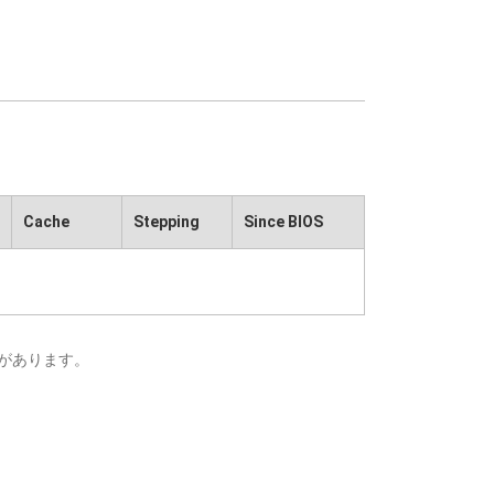
Cache
Stepping
Since BIOS
があります。