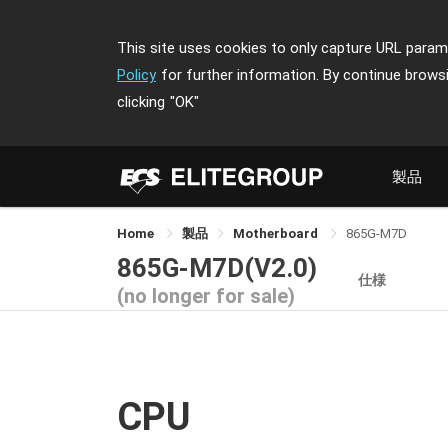
This site uses cookies to only capture URL parame
Policy
for further information. By continue brows
clicking
"OK"
製品
Home
製品
Motherboard
865G-M7D
865G-M7D(V2.0)
仕様
(no longer for sale)
CPU