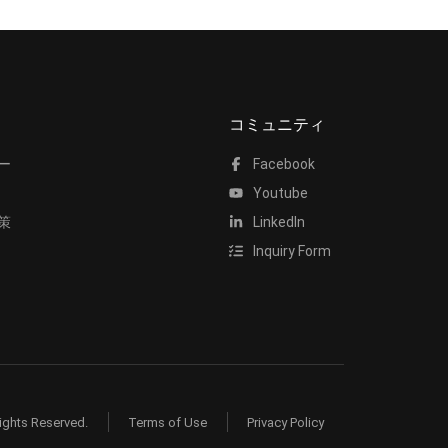
コミュニティ
ー
Facebook
Youtube
策
LinkedIn
Inquiry Form
ights Reserved.
Terms of Use
Privacy Policy