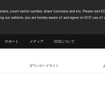
ters, count visitor number, share functions and etc. Please visit E
ing our website, you are hereby aware of and agree on ECS' use of 
サポート
メディア
ECSについて
ダウンロードサイト