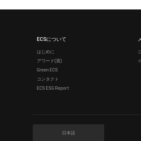
ECSについて
はじめに
アワード(賞)
Green ECS
コンタクト
ECS ESG Report
日本語