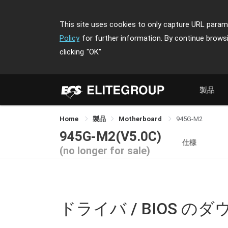
This site uses cookies to only capture URL parame
Policy
for further information. By continue brows
clicking
"OK"
製品
Home
製品
Motherboard
945G-M2
945G-M2(V5.0C)
仕様
(no longer for sale)
ドライバ / BIOS の