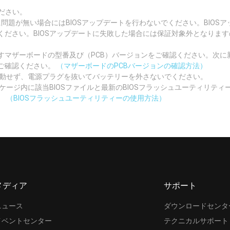
ださい。
況に問題が無い場合にはBIOSアップデートを行わないでください。BIO
ください。BIOSアップデートに失敗した場合には保証対象外となりま
マザーボードの型番及び（PCB）バージョンをご確認ください。次に新
ご確認ください。
（マザーボードのPCBバージョンの確認方法）
起動せず、電源プラグを抜いてバッテリーを外さないでください。
ッケージ内に該当BIOSファイルと最新のBIOSフラッシュユーティリテ
。
（BIOSフラッシュユーティリティーの使用方法）
メディア
サポート
ニュース
ダウンロードセンタ
イベントセンター
テクニカルサポート