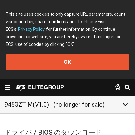
This site uses cookies to only capture URL parameters, count
visitor number, share functions and etc. Please visit
ECS's
Privacy Policy
for further information. By continue
browsing our website, you are hereby aware of and agree on
ECS' use of cookies by clicking
"OK"
OK
keyboard_arrow_down
945GZT-M(V1.0)
(no longer for sale)
ドライバ / BIOS のダウンロード