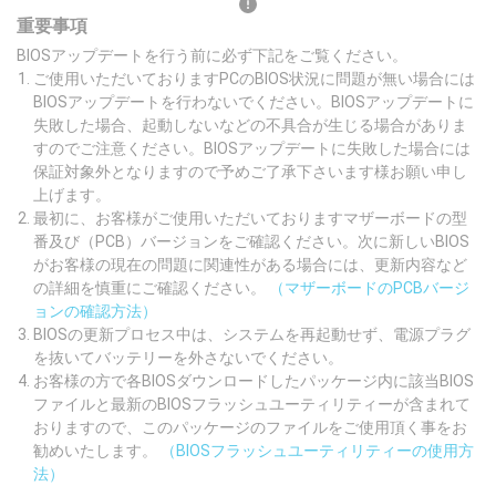
重要事項
BIOSアップデートを行う前に必ず下記をご覧ください。
ご使用いただいておりますPCのBIOS状況に問題が無い場合には
BIOSアップデートを行わないでください。BIOSアップデートに
失敗した場合、起動しないなどの不具合が生じる場合がありま
すのでご注意ください。BIOSアップデートに失敗した場合には
保証対象外となりますので予めご了承下さいます様お願い申し
上げます。
最初に、お客様がご使用いただいておりますマザーボードの型
番及び（PCB）バージョンをご確認ください。次に新しいBIOS
がお客様の現在の問題に関連性がある場合には、更新内容など
の詳細を慎重にご確認ください。
（マザーボードのPCBバージ
ョンの確認方法）
BIOSの更新プロセス中は、システムを再起動せず、電源プラグ
を抜いてバッテリーを外さないでください。
お客様の方で各BIOSダウンロードしたパッケージ内に該当BIOS
ファイルと最新のBIOSフラッシュユーティリティーが含まれて
おりますので、このパッケージのファイルをご使用頂く事をお
勧めいたします。
（BIOSフラッシュユーティリティーの使用方
法）