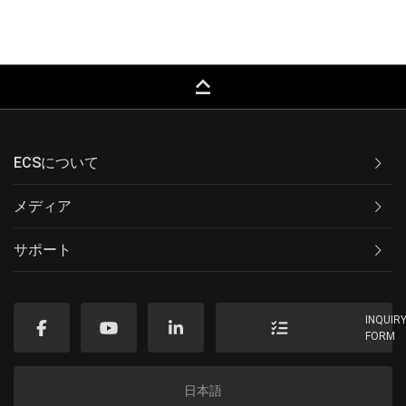
keyboard_capslock
ECSについて
メディア
サポート
INQUIR
FORM
日本語