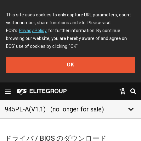
This site uses cookies to only capture URL parameters, count
visitor number, share functions and etc. Please visit
ECS's
Privacy Policy
for further information. By continue
browsing our website, you are hereby aware of and agree on
ECS' use of cookies by clicking
"OK"
OK
keyboard_arrow_down
945PL-A(V1.1)
(no longer for sale)
ドライバ / BIOS のダウンロード