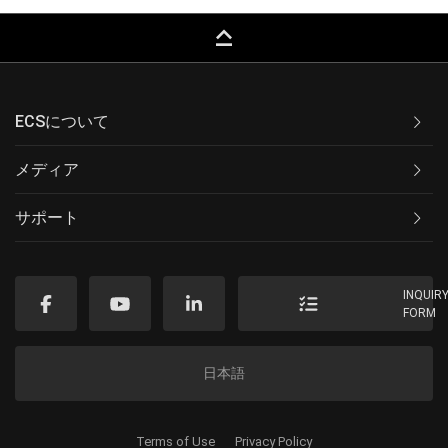
keyboard_capslock
ECSについて
メディア
サポート
INQUIR
FORM
日本語
Terms of Use
Privacy Policy