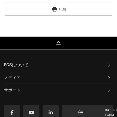
print
印刷
keyboard_capslock
ECSについて
メディア
サポート
INQUIR
FORM