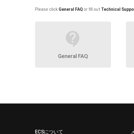
Please click
General FAQ
or fill out
Technical Suppo
contact_support
General FAQ
ECSについて