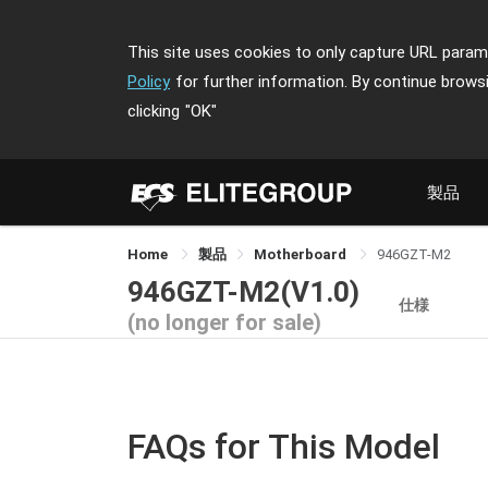
This site uses cookies to only capture URL parame
Policy
for further information. By continue brows
clicking
"OK"
製品
Home
製品
Motherboard
946GZT-M2
946GZT-M2(V1.0)
仕様
(no longer for sale)
FAQs for This Model