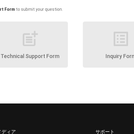
rt Form
to submit your question.
post_add
list_alt
Technical Support Form
Inquiry For
メディア
サポート