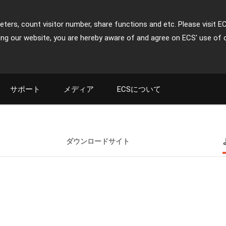
ters, count visitor number, share functions and etc. Please visit E
ing our website, you are hereby aware of and agree on ECS' use of 
サポート
メディア
ECSについて
ダウンロードサイト