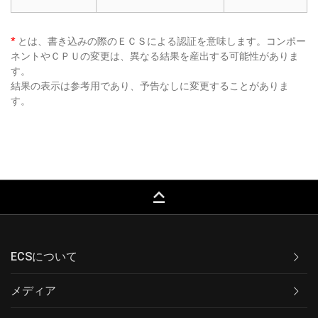
*
とは、書き込みの際のＥＣＳによる認証を意味します。コンポー
ネントやＣＰＵの変更は、異なる結果を産出する可能性がありま
す。
結果の表示は参考用であり、予告なしに変更することがありま
す。
keyboard_capslock
ECSについて
メディア