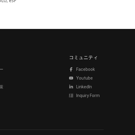
eDLU, eSF
コミュニティ
ー
Facebook
Youtube
策
LinkedIn
Inquiry Form