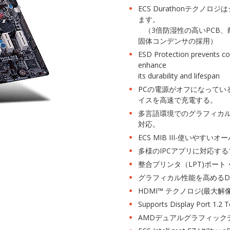
ECS Durathonテク
ます。
（3倍防湿性の高いPCB、
固体コンデンサの採用）
ESD Protection prevents co
enhance
its durability and lifespan
PCの電源がオフになっている
イスを高速で充電する。
多言語環境でのグラフィカルイン
対応。
ECS MIB III-使いやす
多様のIPCアプリに対応する
整合プリンタ（LPT)ポー
グラフィカル性能を高めるDir
HDMI™ テクノロジ(最大解像
Supports Display Port 1.2 
AMDデュアルグラフィック