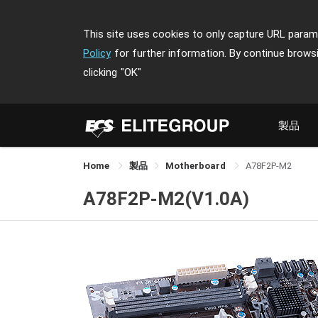
This site uses cookies to only capture URL parame
Policy
for further information. By continue brows
clicking
"OK"
製品
Home
製品
Motherboard
A78F2P-M2
A78F2P-M2(V1.0A)