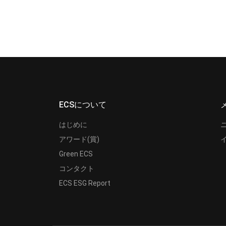
ECSについて
はじめに
アワード(賞)
Green ECS
コンタクト
ECS ESG Report