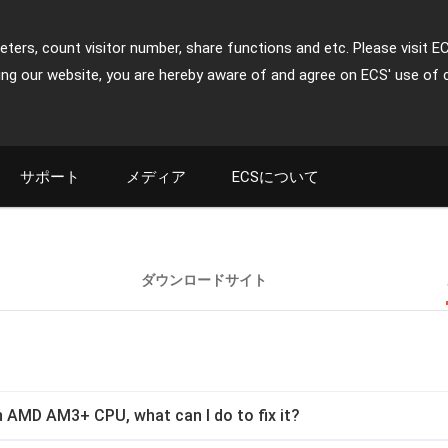
ters, count visitor number, share functions and etc. Please visit E
ing our website, you are hereby aware of and agree on ECS' use of 
サポート
メディア
ECSについて
ダウンロードサイト
 AMD AM3+ CPU, what can I do to fix it?