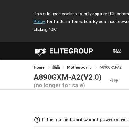
This site uses cookies to only capture URL parame
Policy
for further information. By continue brows
clicking
"OK"
製品
Home
製品
Motherboard
A890GXM-A2
A890GXM-A2(V2.0)
仕様
(no longer for sale)
help_outline
If the motherboard cannot power on with