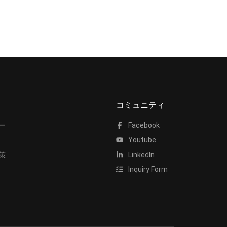
コミュニティ
ー
Facebook
Youtube
策
LinkedIn
Inquiry Form