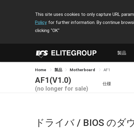
This site uses cookies to only capture URL parame
Policy
for further information. By continue brows
clicking
"OK"
製品
Home
製品
Motherboard
AF1
AF1(V1.0)
仕様
(no longer for sale)
ドライバ / BIOS の