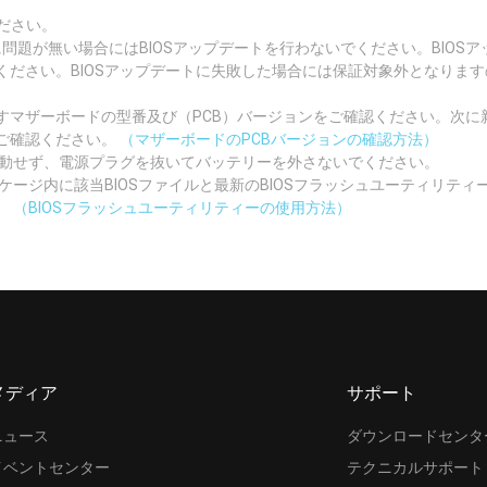
ださい。
況に問題が無い場合にはBIOSアップデートを行わないでください。BIO
ください。BIOSアップデートに失敗した場合には保証対象外となりま
マザーボードの型番及び（PCB）バージョンをご確認ください。次に新
ご確認ください。
（マザーボードのPCBバージョンの確認方法）
起動せず、電源プラグを抜いてバッテリーを外さないでください。
ッケージ内に該当BIOSファイルと最新のBIOSフラッシュユーティリテ
。
（BIOSフラッシュユーティリティーの使用方法）
メディア
サポート
ニュース
ダウンロードセンタ
イベントセンター
テクニカルサポート