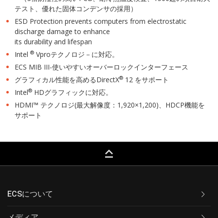
テスト、優れた固体コンデンサの採用）
ESD Protection prevents computers from electrostatic
discharge damage to enhance
its durability and lifespan
®
Intel
Vproテクノロジ－に対応。
ECS MIB III-使いやすいオーバーロックインターフェース
®
グラフィカル性能を高めるDirectX
12 をサポート
®
Intel
HDグラフィックに対応。
HDMI™ テクノロジ(最大解像度：1,920×1,200)、HDCP機能を
サポート
keyboard_capslock
ECSについて
メディア