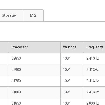
Storage
M.2
Processor
Wattage
Frequency
J2850
10W
2.41GHz
J2900
10W
2.41GHz
J1750
10W
2.41GHz
J1800
10W
2.41GHz
J1850
10W
2.00GHz