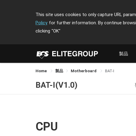
This site uses cookies to only capture URL parame
Policy
for further information. By continue brows
clicking
"OK"
製品
Home
製品
Motherboard
BAT-I
BAT-I(V1.0)
CPU