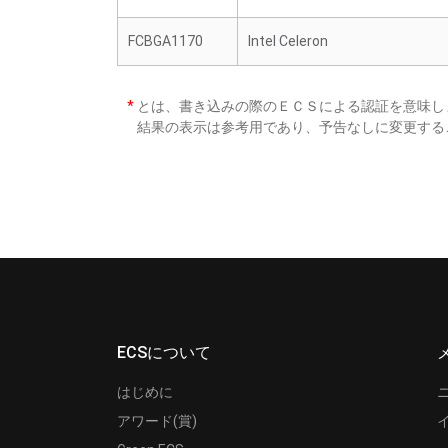
FCBGA1170
Intel Celeron
*
とは、書き込みの際のＥＣＳによる認証を意味し
結果の表示は参考用であり、予告なしに変更する
ECSについて
はじめに
アワード(賞)